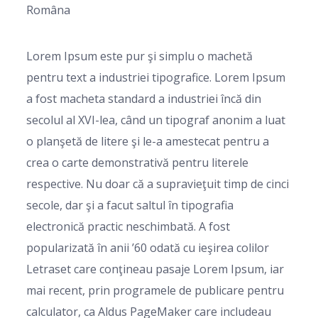
Româna
Lorem Ipsum este pur şi simplu o machetă
pentru text a industriei tipografice. Lorem Ipsum
a fost macheta standard a industriei încă din
secolul al XVI-lea, când un tipograf anonim a luat
o planşetă de litere şi le-a amestecat pentru a
crea o carte demonstrativă pentru literele
respective. Nu doar că a supravieţuit timp de cinci
secole, dar şi a facut saltul în tipografia
electronică practic neschimbată. A fost
popularizată în anii ’60 odată cu ieşirea colilor
Letraset care conţineau pasaje Lorem Ipsum, iar
mai recent, prin programele de publicare pentru
calculator, ca Aldus PageMaker care includeau