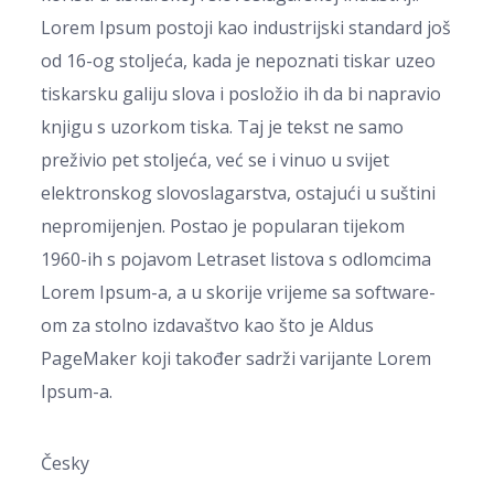
Lorem Ipsum postoji kao industrijski standard još
od 16-og stoljeća, kada je nepoznati tiskar uzeo
tiskarsku galiju slova i posložio ih da bi napravio
knjigu s uzorkom tiska. Taj je tekst ne samo
preživio pet stoljeća, već se i vinuo u svijet
elektronskog slovoslagarstva, ostajući u suštini
nepromijenjen. Postao je popularan tijekom
1960-ih s pojavom Letraset listova s odlomcima
Lorem Ipsum-a, a u skorije vrijeme sa software-
om za stolno izdavaštvo kao što je Aldus
PageMaker koji također sadrži varijante Lorem
Ipsum-a.
Česky