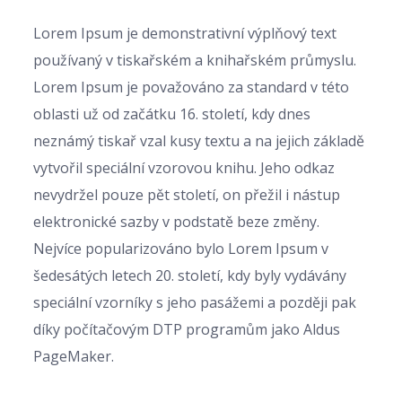
Lorem Ipsum je demonstrativní výplňový text
používaný v tiskařském a knihařském průmyslu.
Lorem Ipsum je považováno za standard v této
oblasti už od začátku 16. století, kdy dnes
neznámý tiskař vzal kusy textu a na jejich základě
vytvořil speciální vzorovou knihu. Jeho odkaz
nevydržel pouze pět století, on přežil i nástup
elektronické sazby v podstatě beze změny.
Nejvíce popularizováno bylo Lorem Ipsum v
šedesátých letech 20. století, kdy byly vydávány
speciální vzorníky s jeho pasážemi a později pak
díky počítačovým DTP programům jako Aldus
PageMaker.