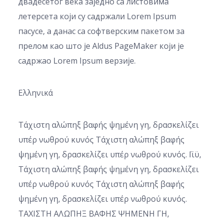
двадесетог века заједно са листовима
летерсета који су садржали Lorem Ipsum
пасусе, а данас са софтверским пакетом за
прелом као што је Aldus PageMaker који је
садржао Lorem Ipsum верзије.
Ελληνικά
Τάχιστη αλώπηξ βαφής ψημένη γη, δρασκελίζει
υπέρ νωθρού κυνός Τάχιστη αλώπηξ βαφής
ψημένη γη, δρασκελίζει υπέρ νωθρού κυνός. Ϊϊϋ,
Τάχιστη αλώπηξ βαφής ψημένη γη, δρασκελίζει
υπέρ νωθρού κυνός Τάχιστη αλώπηξ βαφής
ψημένη γη, δρασκελίζει υπέρ νωθρού κυνός.
ΤΑΧΙΣΤΗ ΑΛΩΠΗΞ ΒΑΦΗΣ ΨΗΜΕΝΗ ΓΗ,