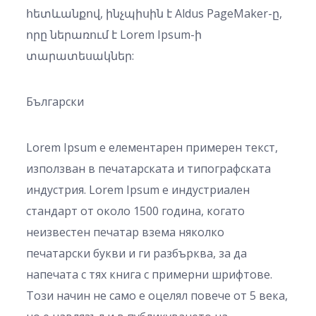
հետևանքով, ինչպիսին է Aldus PageMaker-ը,
որը ներառում է Lorem Ipsum-ի
տարատեսակներ:
Български
Lorem Ipsum е елементарен примерен текст,
използван в печатарската и типографската
индустрия. Lorem Ipsum е индустриален
стандарт от около 1500 година, когато
неизвестен печатар взема няколко
печатарски букви и ги разбърква, за да
напечата с тях книга с примерни шрифтове.
Този начин не само е оцелял повече от 5 века,