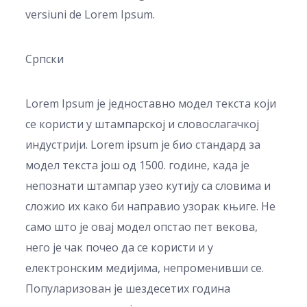
versiuni de Lorem Ipsum.
Српски
Lorem Ipsum је једноставно модел текста који
се користи у штампарској и словослагачкој
индустрији. Lorem ipsum је био стандард за
модел текста још од 1500. године, када је
непознати штампар узео кутију са словима и
сложио их како би направио узорак књиге. Не
само што је овај модел опстао пет векова,
него је чак почео да се користи и у
електронским медијима, непроменивши се.
Популаризован је шездесетих година