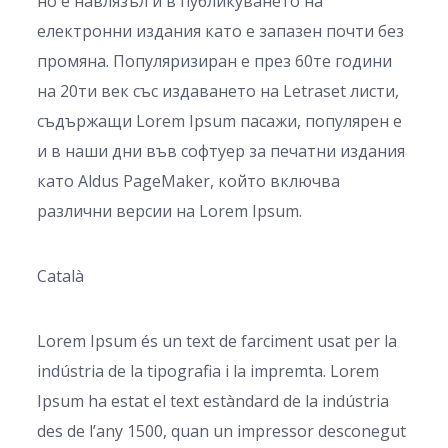
но е навлязъл и в публикуването на
електронни издания като е запазен почти без
промяна. Популяризиран е през 60те години
на 20ти век със издаването на Letraset листи,
съдържащи Lorem Ipsum пасажи, популярен е
и в наши дни във софтуер за печатни издания
като Aldus PageMaker, който включва
различни версии на Lorem Ipsum.
Català
Lorem Ipsum és un text de farciment usat per la
indústria de la tipografia i la impremta. Lorem
Ipsum ha estat el text estàndard de la indústria
des de l’any 1500, quan un impressor desconegut