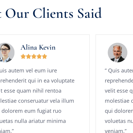
 Our Clients Said
Alina Kevin





uis autem vel eum iure
“ Quis aut
rehenderit qui in ea voluptate
reprehender
it esse quam nihil rentoa
velit esse 
estiae conseruatur vela illum
molestiae 
 dolorem eum fugiat ruo
qui dolore
uetas nulla ariatur minima
voluetas nu
niam.”
veniam.”