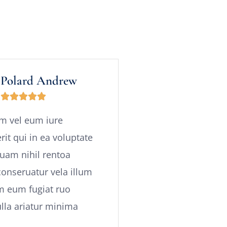
Polard Andrew





em vel eum iure
it qui in ea voluptate
quam nihil rentoa
conseruatur vela illum
m eum fugiat ruo
lla ariatur minima