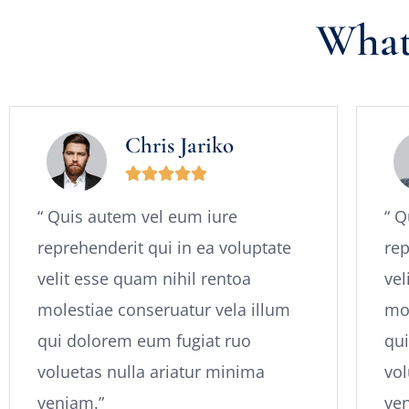
What
Chris Jariko





“ Quis autem vel eum iure
“ Q
reprehenderit qui in ea voluptate
rep
velit esse quam nihil rentoa
vel
molestiae conseruatur vela illum
mol
qui dolorem eum fugiat ruo
qui
voluetas nulla ariatur minima
vol
veniam.”
ve