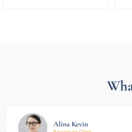
What
Alina Kevin
Passionate Client