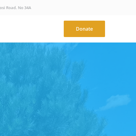
osi Road. No 34A
Donate