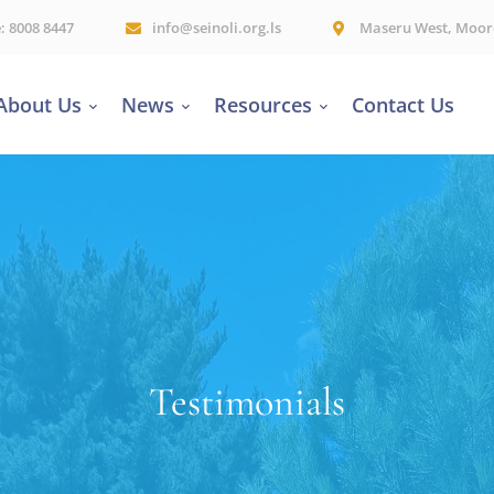
e: 8008 8447
info@seinoli.org.ls
Maseru West, Moor
About Us
News
Resources
Contact Us
Testimonials